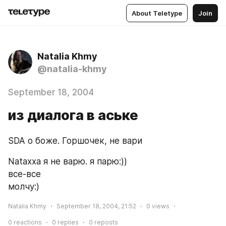
About Teletype
Join
Natalia Khmy
@natalia-khmy
September 18, 2004
из диалога в аське
SDA о боже. Горшочек, не вари
Nataxxa я не варю. я парю:))
все-все
молчу:)
Natalia Khmy
September 18, 2004, 21:52
0
views
0
reactions
0
replies
0
reposts