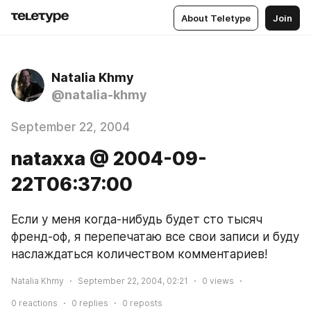
About Teletype
Join
Natalia Khmy
@natalia-khmy
September 22, 2004
nataxxa @ 2004-09-
22T06:37:00
Если у меня когда-нибудь будет сто тысяч 
френд-оф, я перепечатаю все свои записи и буду 
наслаждаться количеством комментариев!
Natalia Khmy
September 22, 2004, 02:21
0
views
0
reactions
0
replies
0
reposts