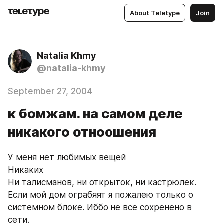
About Teletype
Join
Natalia Khmy
@natalia-khmy
September 27, 2004
к бомжам. на самом деле
никакого отноошения
У меня нет любимых вещей
Никаких
Ни талисманов, ни открыток, ни кастрюлек.
Если мой дом ограбяят я пожалею только о 
системном блоке. Иббо не все сохренено в 
сети.