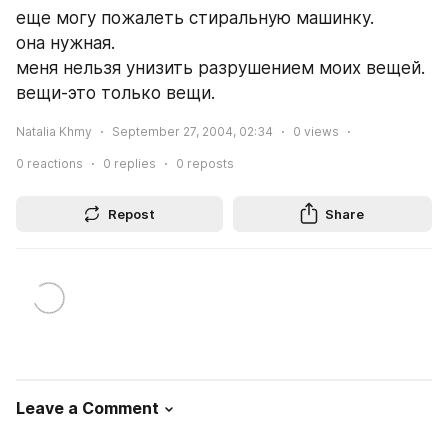
еще могу пожалеть стиральную машинку.
она нужная.
меня нельзя унизить разрушением моих вещей. 
вещи-это только вещи.
Natalia Khmy
September 27, 2004, 02:34
0
views
0
reactions
0
replies
0
reposts
Repost
Share
Leave a Comment