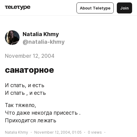
About Teletype
Join
Natalia Khmy
@natalia-khmy
November 12, 2004
санаторное
И спать, и есть
И спать , и есть
Так тяжело, 
Что даже некогда присесть .
Приходится лежать
Natalia Khmy
November 12, 2004, 01:05
0
views