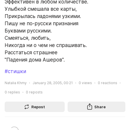
Эффективен в любом количестве.
Улыбкой смешала все карты,
Прикрылась ладонями узкими.
Пишу не по-русски признания
Буквами русскими.
Смеяться, любить, 
Никогда ни о чем не спрашивать.
Расстаться страшнее
"Падения дома Ашеров".
#стишки
Natalia Khmy
January 28, 2005, 00:21
0
views
0
reactions
0
replies
0
reposts
Repost
Share