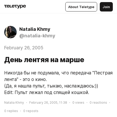
About Teletype
Join
Natalia Khmy
@natalia-khmy
February 26, 2005
День лентяя на марше
Никогда бы не подумала, что передача "Пестрая 
лента" - это о кино.
(Да, я нашла пульт, тыкаю, наслаждаюсь:))
Edit: Пульт лежал под спящей кошкой.
Natalia Khmy
February 26, 2005, 11:38
0
views
0
reactions
0
replies
0
reposts