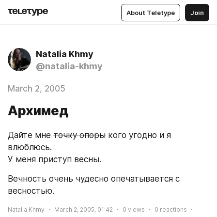
About Teletype
Join
Natalia Khmy
@natalia-khmy
March 2, 2005
Архимед
Дайте мне 
точку опоры
 кого угодно и я 
влюблюсь.
У меня приступ весны.
Вечность очень чудесно опечатывается с 
весностью.
Natalia Khmy
March 2, 2005, 01:42
0
views
0
reactions