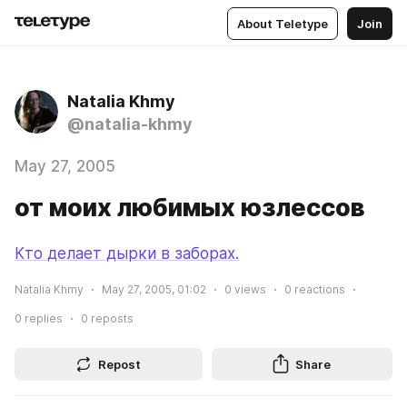
About Teletype
Join
Natalia Khmy
@natalia-khmy
May 27, 2005
от моих любимых юзлессов
Кто делает дырки в заборах.
Natalia Khmy
May 27, 2005, 01:02
0
views
0
reactions
0
replies
0
reposts
Repost
Share