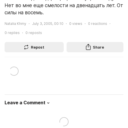
Нет во мне еще смелости на двенадцать лет. От 
силы на восемь.
Natalia Khmy
July 3, 2005, 00:10
0
views
0
reactions
0
replies
0
reposts
Repost
Share
Leave a Comment