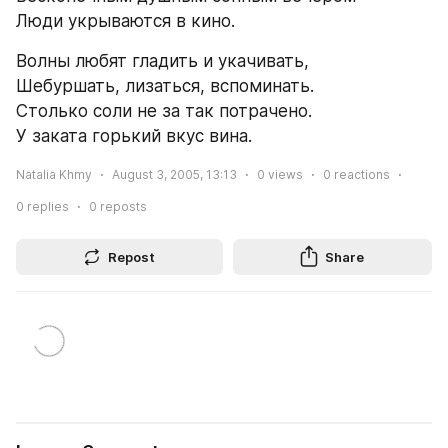
Люди укрываются в кино.
Волны любят гладить и укачивать,
Шебуршать, лизаться, вспоминать.
Столько соли не за так потрачено.
У заката горький вкус вина.
Natalia Khmy
August 3, 2005, 13:13
0
views
0
reactions
0
replies
0
reposts
Repost
Share