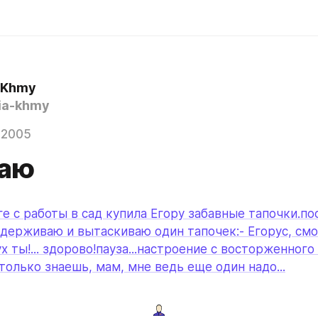
a Khmy
ia-khmy
 2005
аю
е с работы в сад купила Егору забавные тапочки.пос
держиваю и вытаскиваю один тапочек:- Егорус, смот
ух ты!... здорово!пауза...настроение с восторженного
только знаешь, мам, мне ведь еще один надо...