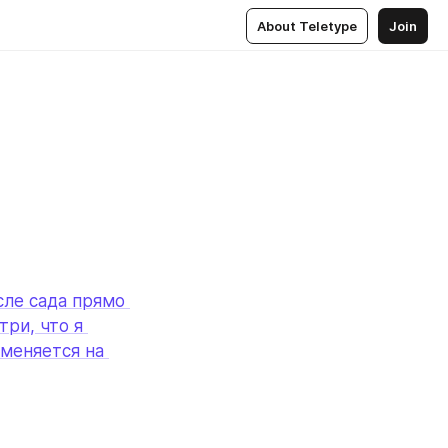
About Teletype
Join
ле сада прямо 
ри, что я 
 меняется на 