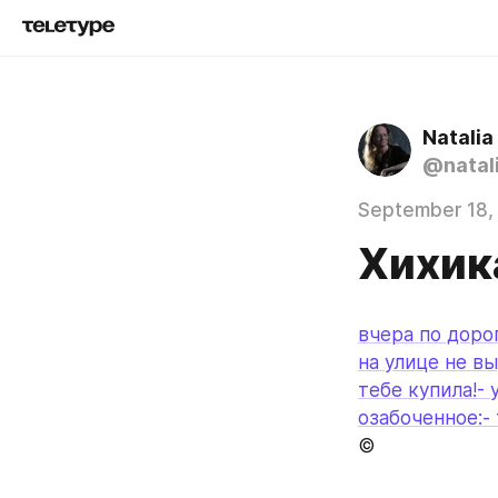
Natali
@natal
September 18,
Хихик
вчера по дорог
на улице не вы
тебе купила!- 
озабоченное:- 
©