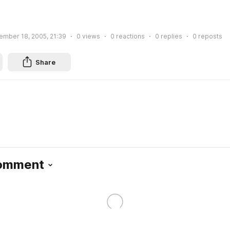
ember 18, 2005, 21:39
0
views
0
reactions
0
replies
0
reposts
Share
Comment