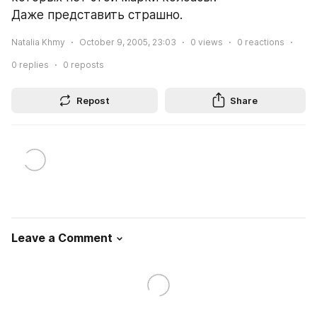
Даже представить страшно.
Natalia Khmy
October 9, 2005, 23:03
0
views
0
reactions
0
replies
0
reposts
Repost
Share
Leave a Comment