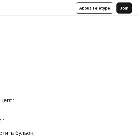
About Teletype
Join
цепт:
 :
тить бульон, 