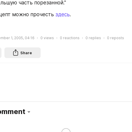
ольшую часть порезанной."
цепт можно прочесть 
здесь
.
mber 1, 2005, 04:16
0
views
0
reactions
0
replies
0
reposts
Share
Comment