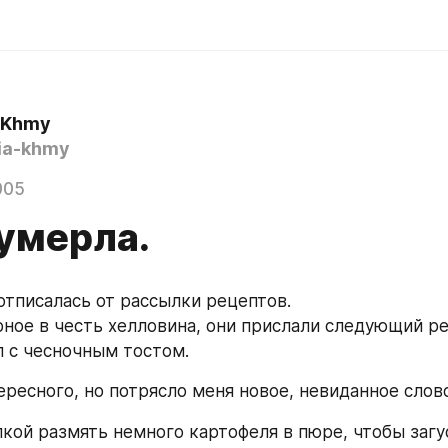
a Khmy
ia-khmy
005
 умерла.
 отписалась от рассылки рецептов.
рное в честь хелловина, они прислали следующий ре
 с чесночным тостом.
ересного, но потрясло меня новое, невиданное слово
кой размять немного картофеля в пюре, чтобы загус