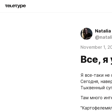
Natali
@natal
November 1, 2
Все, я
Я все-таки не
Сегодня, наве
Тыквенный суп
Там много инт
"Картофелемял