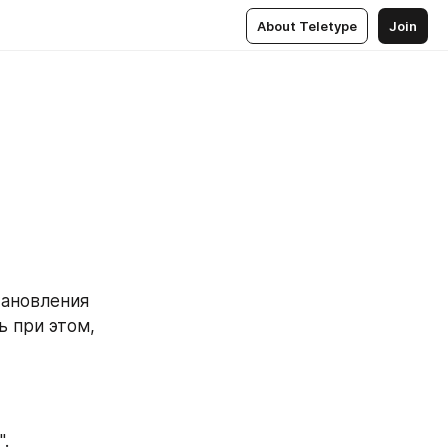
About Teletype
Join
тановления 
 при этом, 
".