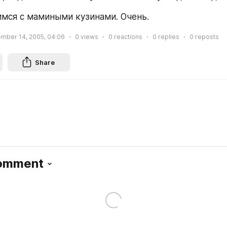
мся с мамиными кузинами. Очень.
mber 14, 2005, 04:06
0
views
0
reactions
0
replies
0
reposts
Share
Comment