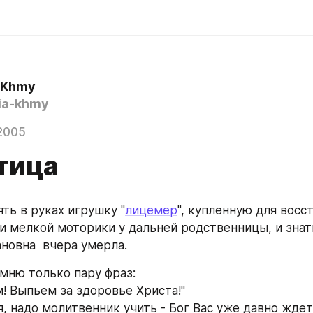
a Khmy
ia-khmy
2005
тица
ть в руках игрушку "
лицемер
", купленную для восс
и мелкой моторики у дальней родственницы, и знать
ановна  вчера умерла.
омню только пару фраз:
! Выпьем за здоровье Христа!"
я, надо молитвенник учить - Бог Вас уже давно ждет