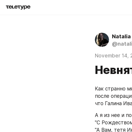
Natali
@natal
November 14, 
Невня
Как странно мя
после операци
что Галина Ив
А я из нее и п
"С Рождеством
"А Вам, тетя И