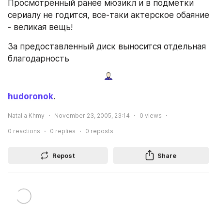
Просмотренный ранее мюзикл и в подметки 
сериалу не годится, все-таки актерское обаяние 
- великая вещь!
За предоставленный диск выносится отдельная 
благодарность
hudoronok
.
Natalia Khmy
November 23, 2005, 23:14
0
views
0
reactions
0
replies
0
reposts
Repost
Share