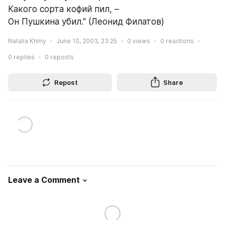
Какого сорта кофий пил, – 
Он Пушкина убил." (Леонид Филатов)
Natalia Khmy
June 10, 2003, 23:25
0
views
0
reactions
0
replies
0
reposts
Repost
Share
Leave a Comment