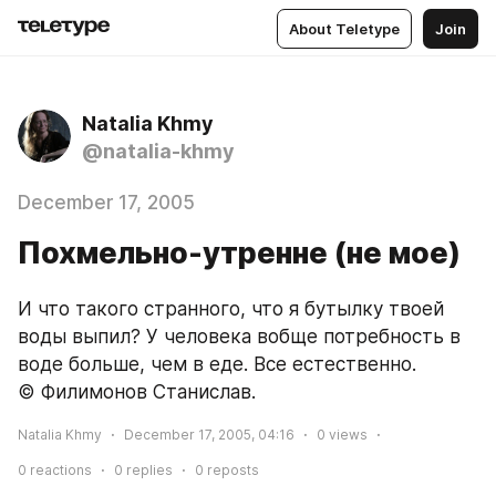
About Teletype
Join
Natalia Khmy
@natalia-khmy
December 17, 2005
Похмельно-утренне (не мое)
И что такого странного, что я бутылку твоей 
воды выпил? У человека вобще потребность в 
воде больше, чем в еде. Все естественно.
© Филимонов Станислав.
Natalia Khmy
December 17, 2005, 04:16
0
views
0
reactions
0
replies
0
reposts