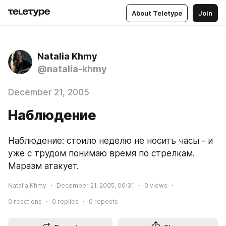
About Teletype
Join
Natalia Khmy
@natalia-khmy
December 21, 2005
Наблюдение
Наблюдение: стоило неделю не носить часы - и 
уже с трудом понимаю время по стрелкам.
Маразм атакует.
Natalia Khmy
December 21, 2005, 06:31
0
views
0
reactions
0
replies
0
reposts