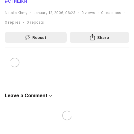
#стишки
Natalia Khmy
January 12, 2006, 06:23
0
views
0
reactions
0
replies
0
reposts
Repost
Share
Leave a Comment