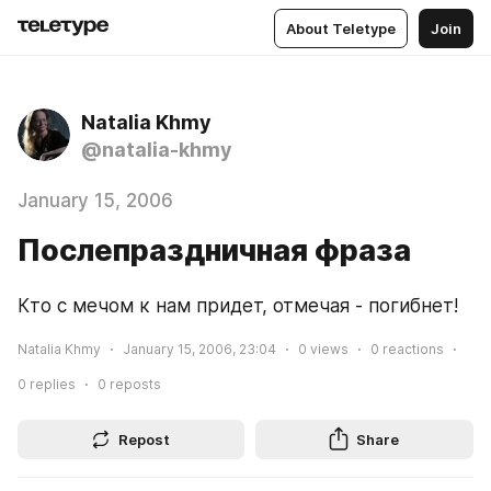
About Teletype
Join
Natalia Khmy
@natalia-khmy
January 15, 2006
Послепраздничная фраза
Кто с мечом к нам придет, отмечая - погибнет!
Natalia Khmy
January 15, 2006, 23:04
0
views
0
reactions
0
replies
0
reposts
Repost
Share