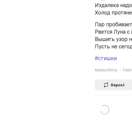
Издалека надо
Холод протянет
Пар пробивает
Рвется Луна с 
Вышить узор н
Пусть не сего
#стишки
Natalia Khmy
Febru
Repost