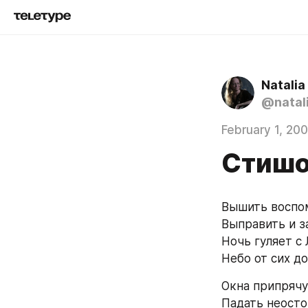
Natali
@natal
February 1, 20
Стиш
Вышить воспом
Выправить и з
Ночь гуляет с
Небо от сих до
Окна припрячу
Падать неосто