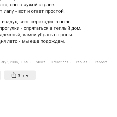
лго, сны о чужой стране.
 лапу - вот и ответ простой.
 воздух, снег переходит в пыль.
прогулки - спрятаться в теплый дом.
адежный, камни убрать с тропы.
дня лето - мы еще подождем.
ary 1, 2006, 05:59
0
views
0
reactions
0
replies
0
reposts
Share