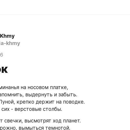
a Khmy
ia-khmy
06
ок
инанья на носовом платке,
апомнить, выдернуть и забыть.
 Луной, крепко держит на поводке.
 сих - верстовые столбы.
т свечки, высмотрят ход планет.
рожно, вымыться темнотой.