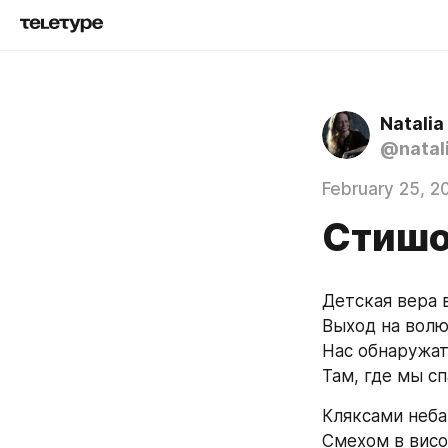
Natali
@natal
February 25, 2
Стиш
Детская вера 
Выход на волю
Нас обнаружат
Там, где мы с
Кляксами неба
Смехом в висо