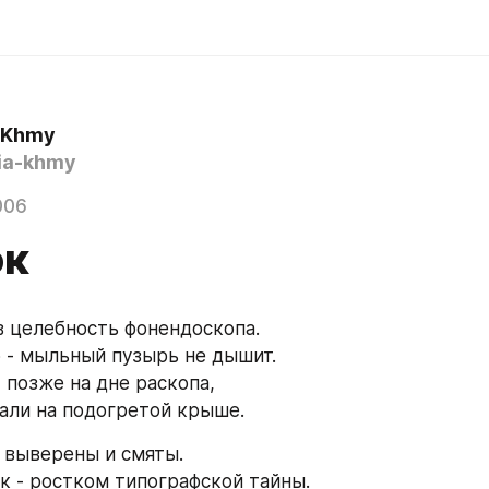
a Khmy
ia-khmy
006
ок
в целебность фонендоскопа.
 - мыльный пузырь не дышит.
 позже на дне раскопа,
пали на подогретой крыше.
 выверены и смяты.
к - ростком типографской тайны.