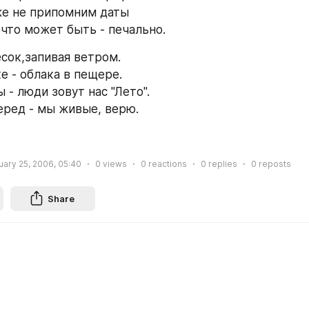
же не припомним даты
 что может быть - печально.
сок,запивая ветром.
е - облака в пещере.
 - люди зовут нас "Лето".
еред - мы живые, верю.
uary 25, 2006, 05:40
0
views
0
reactions
0
replies
0
reposts
Share