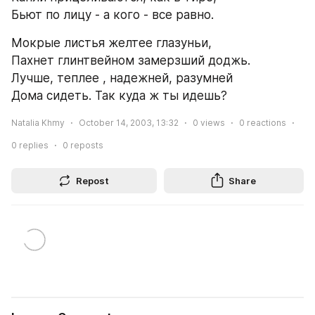
Бьют по лицу - а кого - все равно.
Мокрые листья желтее глазуньи,
Пахнет глинтвейном замерзший доджь.
Лучше, теплее , надежней, разумней
Дома сидеть. Так куда ж ты идешь?
Natalia Khmy
October 14, 2003, 13:32
0
views
0
reactions
0
replies
0
reposts
Repost
Share