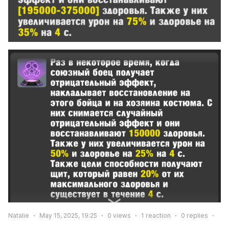
Natalie
May 15, 2025, 19:25
0
views
1
reaction
0
replies