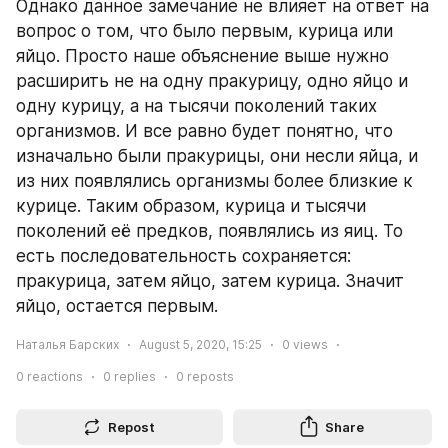
Однако данное замечание не влияет на ответ на 
вопрос о том, что было первым, курица или 
яйцо. Просто наше объяснение выше нужно 
расширить не на одну пракурицу, одно яйцо и 
одну курицу, а на тысячи поколений таких 
организмов. И все равно будет понятно, что 
изначально были пракурицы, они несли яйца, и 
из них появлялись организмы более близкие к 
курице. Таким образом, курица и тысячи 
поколений её предков, появлялись из яиц. То 
есть последовательность сохраняется: 
пракурица, затем яйцо, затем курица. Значит 
яйцо, остается первым.
Наталья Барских
August 5, 2020, 15:25
0
views
0
reactions
0
replies
0
reposts
Repost
Share