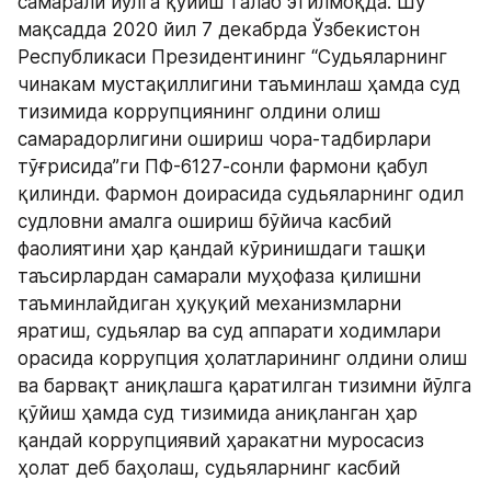
самарали йўлга қўйиш талаб этилмоқда. Шу 
мақсадда 2020 йил 7 декабрда Ўзбекистон 
Республикаси Президентининг “Судьяларнинг 
чинакам мустақиллигини таъминлаш ҳамда суд 
тизимида коррупциянинг олдини олиш 
самарадорлигини ошириш чора-тадбирлари 
тўғрисида”ги ПФ-6127-сонли фармони қабул 
қилинди. Фармон доирасида судьяларнинг одил 
судловни амалга ошириш бўйича касбий 
фаолиятини ҳар қандай кўринишдаги ташқи 
таъсирлардан самарали муҳофаза қилишни 
таъминлайдиган ҳуқуқий механизмларни 
яратиш, судьялар ва суд аппарати ходимлари 
орасида коррупция ҳолатларининг олдини олиш 
ва барвақт аниқлашга қаратилган тизимни йўлга 
қўйиш ҳамда суд тизимида аниқланган ҳар 
қандай коррупциявий ҳаракатни муросасиз 
ҳолат деб баҳолаш, судьяларнинг касбий 