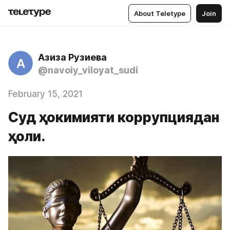
About Teletype
Join
Азиза Рузиева
А
@navoiy_viloyat_sudi
February 15, 2021
Суд ҳокимияти коррупциядан
ҳоли.