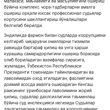
малакаси, маънавияти ва масъулиятини ошириш 
бўйича комплекс чора-тадбирларни амалга 
ошириш орқали юксак профессионал судьялар 
корпусини шакллантириш йўналишлари 
белгилаб берилди.
Эндиликда фармон билан судларда коррупцияни 
келтириб чиқарувчи омилларни тизимли 
равишда бартараф қилиш ва унга қарши 
курашиш самарадорлигини ошириш борасида 
олиб бориладиган вазифалар сирасига, 
жумладан, Ўзбекистон Республикаси 
Президенти томонидан тайинланадиган ва 
лавозимидан озод этиладиган, фаолиятини 
доимий асосда амалга оширадиган Кенгаш 
раисининг ўринбосари лавозимини жорий 
қилиш, судьялар дахлсизлигини таъминлаш 
бўйича суд инспекцияси негизида Судьялар 
дахлсизлигини таъминлаш ва коррупциянинг 