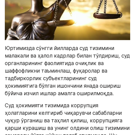
Юртимизда сўнгги йилларда суд тизимини 
малакали ва ҳалол кадрлар билан тўлдириш, суд 
органларининг фаолиятида очиқлик ва 
шаффофликни таъминлаш, фуқаролар ва 
тадбиркорлик субъектларининг суд 
ҳокимиятига бўлган ишончини янада ошириш 
бўйича изчил ишлар амалга оширилмоқда.
Суд ҳокимияти тизимида коррупция 
ҳолатларини келтириб чиқарувчи сабабларни 
чуқур ўрганиш ва таҳлил қилиш, коррупцияга 
қарши курашиш ва унинг олдини олиш тизимини 