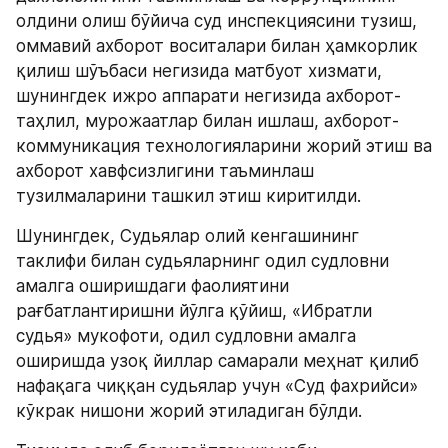
олдини олиш бўйича суд инспекциясини тузиш, 
оммавий ахборот воситалари билан ҳамкорлик 
қилиш шўъбаси негизида матбуот хизмати,  
шунингдек ижро аппарати негизида ахборот-
таҳлил, мурожаатлар билан ишлаш, ахборот-
коммуникация технологияларини жорий этиш ва 
ахборот хавфсизлигини таъминлаш 
тузилмаларини ташкил этиш киритилди.
Шунингдек, Судьялар олий кенгашининг 
таклифи билан судьяларнинг одил судловни 
амалга оширишдаги фаолиятини 
рағбатлантиришни йўлга қўйиш, «Ибратли 
судья» мукофоти, одил судловни амалга 
оширишда узоқ йиллар самарали меҳнат қилиб 
нафақага чиққан судьялар учун «Суд фахрийси» 
кўкрак нишони жорий этиладиган бўлди.