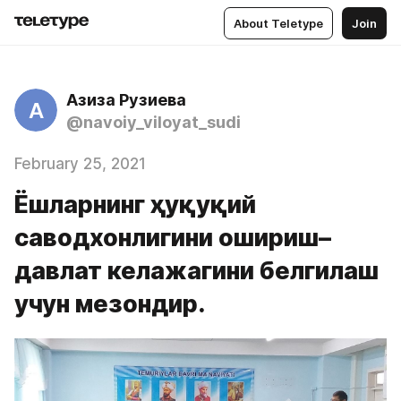
About Teletype
Join
Азиза Рузиева
А
@navoiy_viloyat_sudi
February 25, 2021
Ёшларнинг ҳуқуқий
саводхонлигини ошириш–
давлат келажагини белгилаш
учун мезондир.