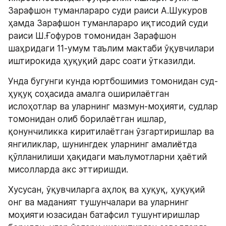
Зарафшон туманлараро суди раиси А.Шукуров 
ҳамда Зарафшон туманлараро иқтисодий суди 
раиси Ш.Ғофуров томонидан Зарафшон 
шаҳридаги 11-умум таълим мактаби ўқувчилари 
иштирокида ҳуқуқий дарс соати ўтказилди.
Унда бугунги кунда юртбошимиз томонидан суд-
ҳуқуқ соҳасида амалга оширилаётган 
ислоҳотлар ва уларнинг мазмун-моҳияти, судлар 
томонидан олиб борилаётган ишлар, 
қонунчиликка киритилаётган ўзгартиришлар ва 
янгиликлар, шунингдек уларнинг амалиётда 
қўлланилиши ҳақидаги маълумотларни ҳаётий 
мисолларда акс эттиришди.
Хусусан, ўқувчиларга аҳлоқ ва ҳуқуқ, ҳуқуқий 
онг ва маданият тушунчалари ва уларнинг 
моҳияти юзасидан батафсил тушунтиришлар 