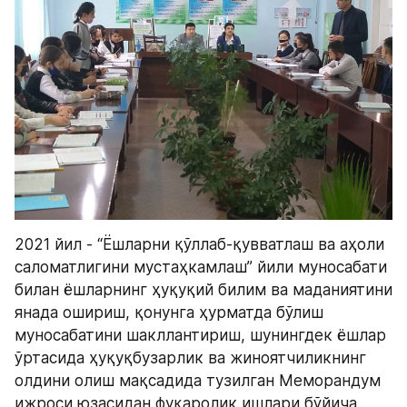
2021 йил - “Ёшларни қўллаб-қувватлаш ва аҳоли 
саломатлигини мустаҳкамлаш” йили муносабати 
билан ёшларнинг ҳуқуқий билим ва маданиятини 
янада ошириш, қонунга ҳурматда бўлиш 
муносабатини шакллантириш, шунингдек ёшлар 
ўртасида ҳуқуқбузарлик ва жиноятчиликнинг 
олдини олиш мақсадида тузилган Меморандум 
ижроси юзасидан фуқаролик ишлари бўйича 