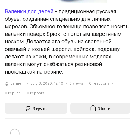
Валенки для детей
 - традиционная русская 
обувь, созданная специально для личных 
морозов. Объемное голенище позволяет носить 
валенки поверх брюк, с толстым шерстяным 
носком. Делается эта обувь из сваленной 
овечьей и козьей шерсти, войлока, подошву 
делают из кожи, в современных моделях 
валенки могут снабжаться резиновой 
прокладкой на резине.
@ncamiein
July 3, 2020, 12:40
0
views
0
reactions
0
replies
0
reposts
Repost
Share