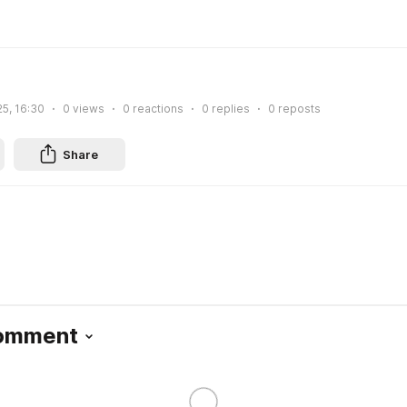
25, 16:30
0
views
0
reactions
0
replies
0
reposts
Share
Comment