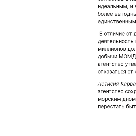
идеальным, и э
более выгодны
единственным 
 В отличие от добычи, например, в Демократической Республике Конго, 
деятельность 
миллионов дол
добычи МОМД с
агентство утв
отказаться от 
Летисия Карв
агентство со
морским дном.
перестать быт