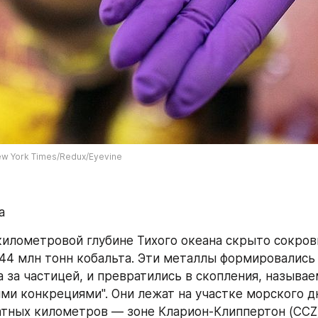
New York Times/Redux/Eyevine
а 
километровой глубине Тихого океана скрыто сокрови
 44 млн тонн кобальта. Эти металлы формировались 
а за частицей, и превратились в скопления, называе
ми конкрециями". Они лежат на участке морского д
атных километров — зоне Кларион-Клиппертон (CCZ),