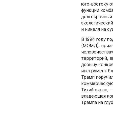
юго-востоку о
функции комба
долгосрочный 
экологический
и никеля на суш
В 1994 году п
(МОМД), призв
человечества»
территорий, в
добычу конкре
инструмент бл
Трамп поручил
коммерческую 
Тихий океан, 
владеющая кон
Трампа на глу