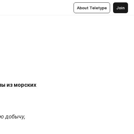
About Teletype
Join
ы из морских 
ю добычу, 