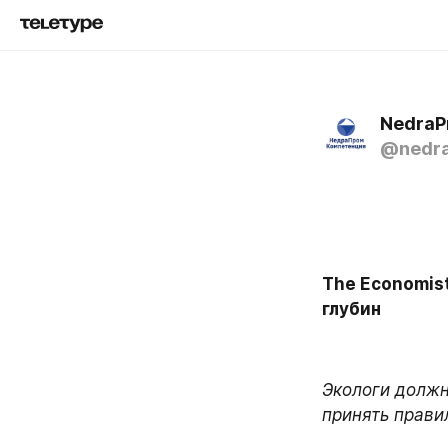
NedraP
@nedr
The Economist
глубин
Экологи должн
принять прави