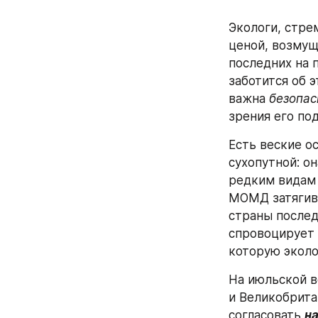
Экологи, стре
ценой, возмущ
последних на 
заботится об 
важна 
безопас
зрения его по
Есть веские ос
сухопутной: о
редким видам 
МОМД затягива
страны послед
спровоцирует 
которую эколог
На июльской в
и Великобрита
согласовать 
н