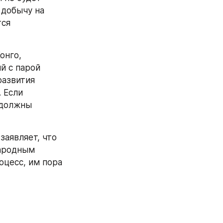
добычу на 
ся 
й с парой 
азвития 
Если 
должны 
аявляет, что 
ародным 
цесс, им пора 