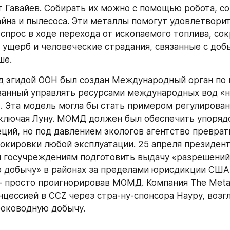
т Гавайев. Собирать их можно с помощью робота, с
йна и пылесоса. Эти металлы помогут удовлетворит
спрос в ходе перехода от ископаемого топлива, сок
 ущерб и человеческие страдания, связанные с добы
е.  
од эгидой ООН был создан Международный орган по 
анный управлять ресурсами международных вод «на
. Эта модель могла бы стать примером регулировани
ключая Луну. МОМД должен был обеспечить упоряд
ций, но под давлением экологов агентство преврати
окировки любой эксплуатации. 25 апреля президент
 госучреждениям подготовить выдачу «разрешений 
добычу» в районах за пределами юрисдикции США,
— просто проигнорировав МОМД. Компания The Metal
цессией в CCZ через стра-ну-спонсора Науру, возгл
боководную добычу.