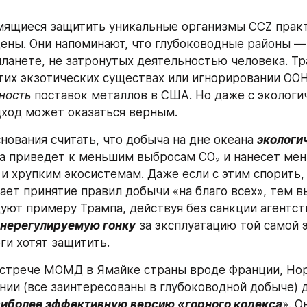
мящиеся защитить уникальные организмы CCZ практ
ены. Они напоминают, что глубоководные районы — 
планете, не затронутых деятельностью человека. Тр
этих экзотических существах или игнорировании ООН:
ность
 поставок металлов в США. Но даже с экологич
дход может оказаться верным.  
нования считать, что добыча на дне океана 
экологи
на приведет к меньшим выбросам CO₂ и нанесет мен
и хрупким экосистемам. Даже если с этим спорить,
ет принятие правил добычи «на благо всех», тем вы
уют примеру Трампа, действуя без санкции агентств
нерегулируемую гонку
 за эксплуатацию той самой 
и хотят защитить.  
стрече МОМД в Ямайке страны вроде Франции, Нор
нии (все заинтересованы в глубоководной добыче) 
аиболее эффективную версию «горного кодекса
». О