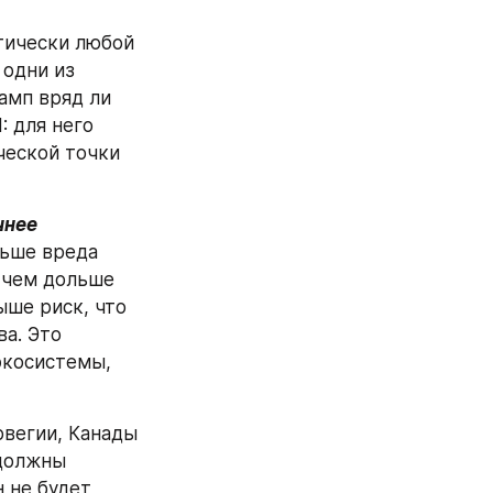
ически любой 
одни из 
амп вряд ли 
 для него 
еской точки 
чнее
ьше вреда 
 чем дольше 
ше риск, что 
а. Это 
экосистемы, 
вегии, Канады 
должны 
н не будет 