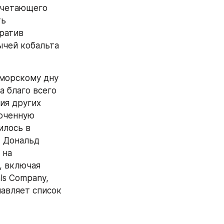
очетающего 
ь 
ратив 
чей кобальта 
морскому дну 
 благо всего 
я других 
оченную 
лось в 
 Дональд 
на 
 включая 
s Company, 
авляет список 