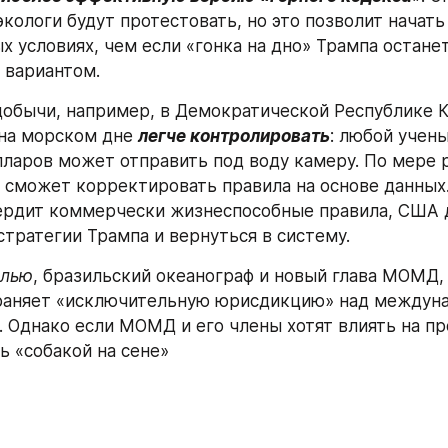
кологи будут протестовать, но это позволит начать 
х условиях, чем если «гонка на дно» Трампа останет
вариантом. 
на морском дне 
легче контролировать
: любой учены
ларов может отправить под воду камеру. По мере р
может корректировать правила на основе данных. 
ердит коммерчески жизнеспособные правила, США 
стратегии Трампа и вернуться в систему.  
алью
, бразильский океанограф и новый глава МОМД, з
храняет «исключительную юрисдикцию» над междун
 Однако если МОМД и его члены хотят влиять на про
ь «собакой на сене»