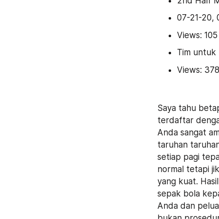
2nd Half 
07-21-20, 
Views: 105
Tim untuk
Views: 37
Saya tahu betap
terdaftar denga
Anda sangat am
taruhan taruhan
setiap pagi tep
normal tetapi 
yang kuat. Hasi
sepak bola kepa
Anda dan peluan
bukan prosedur 