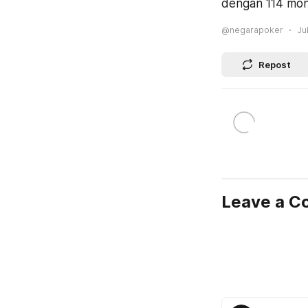
dengan 114 mone
@negarapoker
Ju
Repost
Leave a 