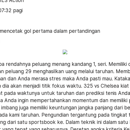
MLS Action
07:32 pagi
 mencetak gol pertama dalam pertandingan
8
a rendahnya peluang menang kandang 1, seri. Memiliki di
n peluang 29 menghasilkan uang melalui taruhan. Membu
an dan Anda merasa stres maka Anda pasti mau. Kataka
 dia akan menjadi titik fokus waktu. 325 vs Chelsea kiat 
at pada waktunya untuk taruhan dan prediksi tenis Anda
jika Anda ingin mempertahankan momentum dan memiliki
l imbang juga memiliki keuntungan jangka panjang dari be
da kami taruhan. Pengundian tergantung pada tingkat ta
g dari satu sportsbook ke. Dalam teknik ini dalam satu 
yang tepat yang seharusnya. Deretan angka kriteria Kell