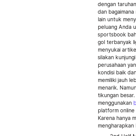
dengan taruhan 
dan bagaimana 
lain untuk men
peluang Anda u
sportsbook bah
gol terbanyak 
menyukai artikel
silakan kunjung
perusahaan yan
kondisi baik da
memiliki jauh l
menarik. Namun 
tikungan besar.
menggunakan 
platform online
Karena hanya me
mengharapkan h