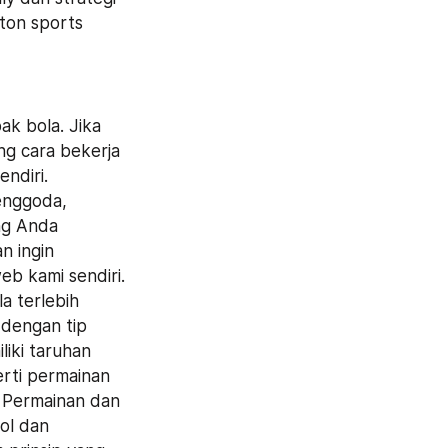
on sports 
k bola. Jika 
g cara bekerja 
ndiri. 
nggoda, 
ng Anda 
 ingin 
eb kami sendiri. 
 terlebih 
dengan tip 
iki taruhan 
rti permainan 
 Permainan dan 
l dan 