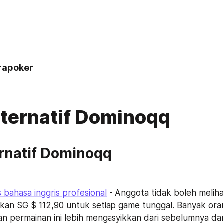
apoker
lternatif Dominoqq
ernatif Dominoqq
s bahasa inggris profesional
 - Anggota tidak boleh meliha
kan SG $ 112,90 untuk setiap game tunggal. Banyak oran
permainan ini lebih mengasyikkan dari sebelumnya dan 