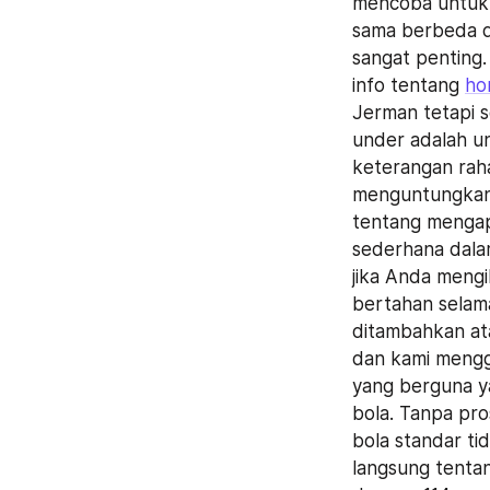
mencoba untuk t
sama berbeda da
sangat penting.
info tentang 
ho
Jerman tetapi s
under adalah un
keterangan raha
menguntungkan 
tentang mengapa
sederhana dalam
jika Anda mengi
bertahan selama
ditambahkan ata
dan kami menggu
yang berguna y
bola. Tanpa pr
bola standar ti
langsung tentan