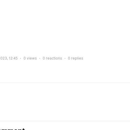
2023, 12:45
0
views
0
reactions
0
replies