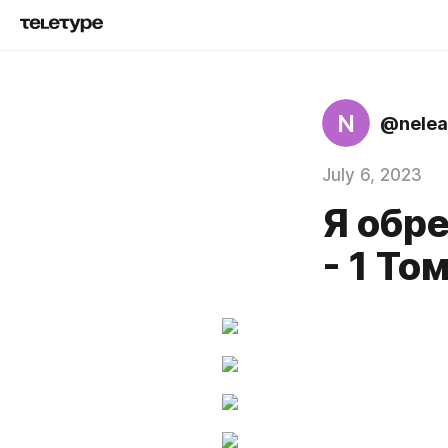
N
@nelea
July 6, 2023
Я обр
- 1 То