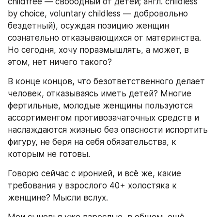
childfree — свободный от детей; англ. childless 
by choice, voluntary childless — добровольно 
бездетный), осуждая позицию женщин 
сознательно отказывающихся от материнства. 
Но сегодня, хочу поразмышлять, а может, в 
этом, нет ничего такого?
В конце концов, что безответственного делает 
человек, отказываясь иметь детей? Многие 
фертильные, молодые женщины пользуются 
ассортиментом противозачаточных средств и 
наслаждаются жизнью без опасности испортить 
фигуру, не беря на себя обязательства, к 
которым не готовы.
Говорю сейчас с иронией, и всё же, какие 
требования у взрослого 40+ холостяка к 
женщине? Мысли вслух.
Мои сыновья уже взрослые, в общем, ещё 