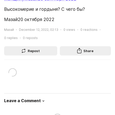
Высокомерие и гордыня? С чего бы?
Мазай20 октября 2022
Мазай
December 12, 2022, 02:13
0
views
0
reactions
0
replies
0
reposts
Repost
Share
Leave a Comment