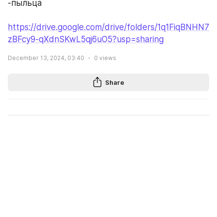
-пыльца
https://drive.google.com/drive/folders/1q1FiqBNHN7
zBFcy9-qXdnSKwL5qj6uO5?usp=sharing
December 13, 2024, 03:40
0
views
Share