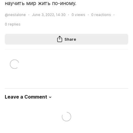
научить мир жить по-иному.
@nestalone
June 3, 2022, 14:30
0
views
0
reactions
0
replies
Share
Leave a Comment