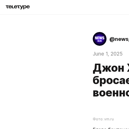
@news
June 1, 2025
Джон 
броса
военн
Фото: vm.ru