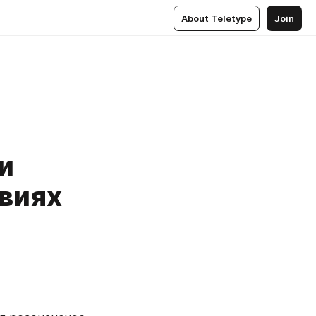
About Teletype
Join
и
овиях