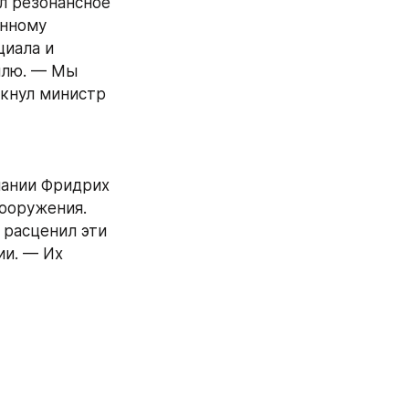
л резонансное 
нному 
иала и 
лю. — Мы 
кнул министр 
ании Фридрих 
ооружения. 
расценил эти 
и. — Их 