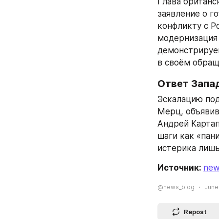
Глава британс
заявление о г
конфликту с Р
модернизация
демонстрируем
в своём обращ
Ответ Запа
Эскалацию под
Мерц, объявив
Андрей Картап
шаги как «пан
истерика лишь
Источник: 
new
@news_blog
June 
Repost