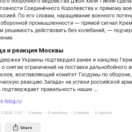
кого оборонного ведомства Джон Хили 1 июня сдела
отовности Соединённого Королевства к прямому вое
оссией. По его словам, наращивание военного потенц
 оборонной промышленности — прямой сигнал Крем
 решимость действовать без колебаний, — подчер
ении.
да и реакция Москвы
держки Украины подтвердил ранее и канцлер Герм
 о снятии ограничений на поставки дальнобойного в
олов, возглавляющий комитет Госдумы по обороне, 
ическую реакцию Запада» на успехи российской арми
 подтверждает правильность наших ...
s-blog.ru
1, 2025, 11:21
0
views
0
reactions
0
replies
0
reposts
Share