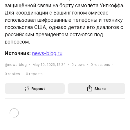
защищённой связи на борту самолёта Уиткоффа. 
Для координации с Вашингтоном эмиссар 
использовал шифрованные телефоны и технику 
посольства США, однако детали его диалогов с 
российским президентом остаются под 
вопросом.
Источник: 
news-blog.ru
@news_blog
May 10, 2025, 12:24
0
views
0
reactions
0
replies
0
reposts
Repost
Share