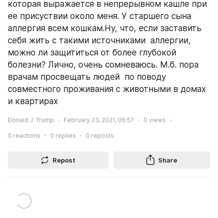
которая выражается в непрерывном кашле при 
ее присуствии около меня. У старшего сына 
аллергия всем кошкам.Ну, что, если заставить 
себя жить с такими источниками  аллергии, 
можно ли защититься от более глубокой 
болезни? Лично, очень сомневаюсь. М.б. пора 
врачам просвещать людей  по поводу 
совместного проживания с животными в домах 
и квартирах
Donald J. Trump
February 23, 2021, 06:57
0
views
0
reactions
0
replies
0
reposts
Repost
Share