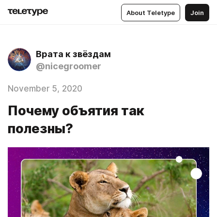
About Teletype
Join
Врата к звёздам
@nicegroomer
November 5, 2020
Почему объятия так
полезны?