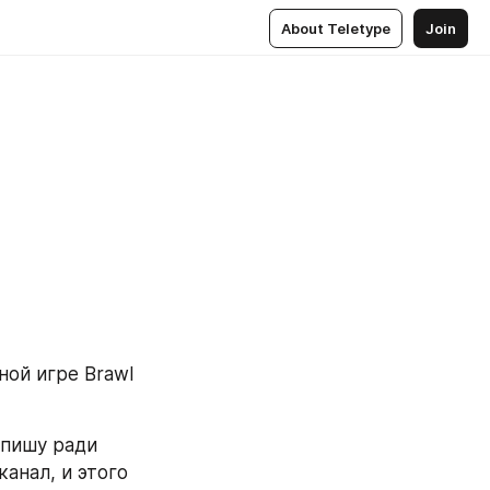
About Teletype
Join
ой игре Brawl 
пишу ради 
анал, и этого 