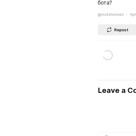
бота?
@nickelsnews
Apr
Repost
Leave a 