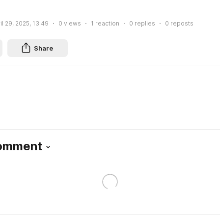
il 29, 2025, 13:49
0
views
1
reaction
0
replies
0
reposts
Share
Comment