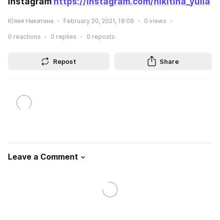
Instagram 
https://instagram.com/nikitina_yulia
Юлия Никитина
February 20, 2021, 18:08
0
views
0
reactions
0
replies
0
reposts
Repost
Share
Leave a Comment