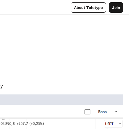
About Teletype
Join
жу