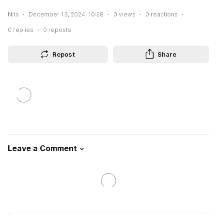
Nita
December 13, 2024, 10:28
0
views
0
reactions
0
replies
0
reposts
Repost
Share
Leave a Comment