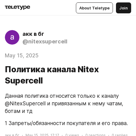
About Teletype
Join
акк в бг
@nitexsupercell
May 15, 2025
Политика канала Nitex
Supercell
Данная политика относится только к каналу 
@NitexSupercell и привязанным к нему чатам, 
ботам и тд
1 Запреты/обязанности покупателя и его права.
акк в бг
May 15, 2025, 17:17
0
views
0
reactions
0
replies