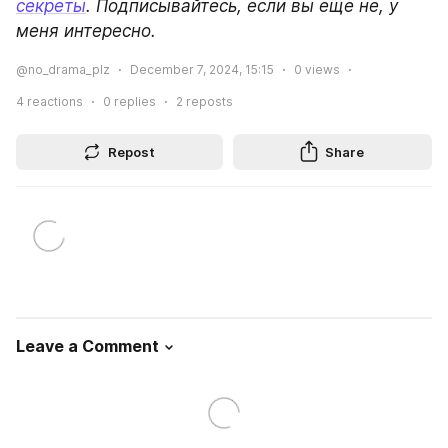
секреты
. Подписывайтесь, если вы еще не, у 
меня интересно.
@no_drama_plz
December 7, 2024, 15:15
0
views
4
reactions
0
replies
2
reposts
Repost
Share
Leave a Comment