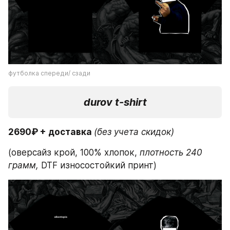
футболка спереди/ сзади
durov t-shirt
2690₽ + доставка 
(без учета скидок)
(оверсайз крой, 100% хлопок,
 плотность 240 
грамм,
 DTF износостойкий принт)