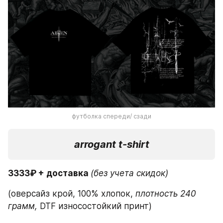
футболка спереди/ сзади
arrogant t-shirt
3333₽ + доставка 
(без учета скидок)
(оверсайз крой, 100% хлопок,
 плотность 240 
грамм,
 DTF износостойкий принт)