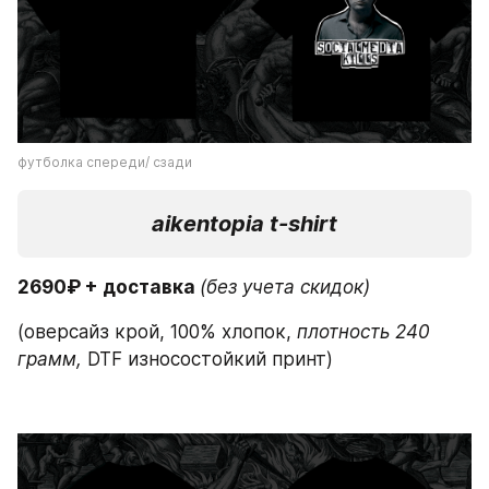
футболка спереди/ сзади
aikentopia t-shirt
2690₽ + доставка 
(без учета скидок)
(оверсайз крой, 100% хлопок,
 плотность 240 
грамм,
 DTF износостойкий принт)