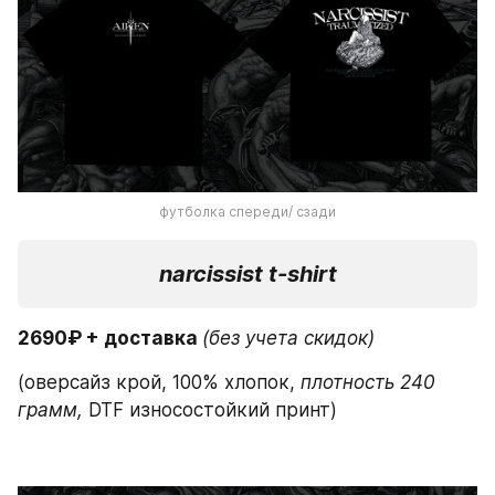
футболка спереди/ сзади
narcissist t-shirt
2690₽ + доставка 
(без учета скидок)
(оверсайз крой, 100% хлопок,
 плотность 240 
грамм,
 DTF износостойкий принт)