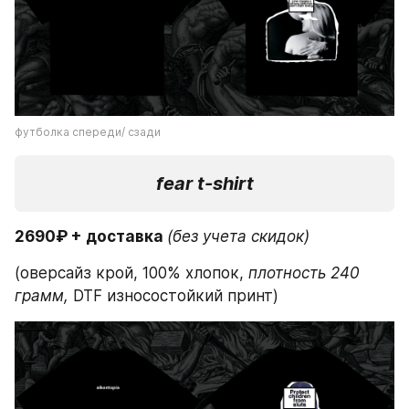
футболка спереди/ сзади
fear t-shirt
2690₽ + доставка 
(без учета скидок)
(оверсайз крой, 100% хлопок,
 плотность 240 
грамм,
 DTF износостойкий принт)