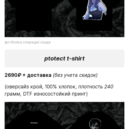
футболка спереди/ сзади
ptotect t-shirt
2690₽ + доставка 
(без учета скидок)
(оверсайз крой, 100% хлопок,
 плотность 240 
грамм,
 DTF износостойкий принт)