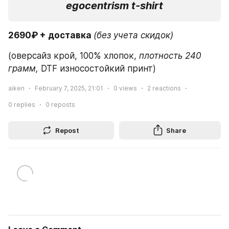
egocentrism t-shirt
2690₽ + доставка 
(без учета скидок)
(оверсайз крой, 100% хлопок,
 плотность 240 
грамм,
 DTF износостойкий принт)
aiken
February 7, 2025, 21:01
0
views
2
reactions
0
replies
0
reposts
Repost
Share