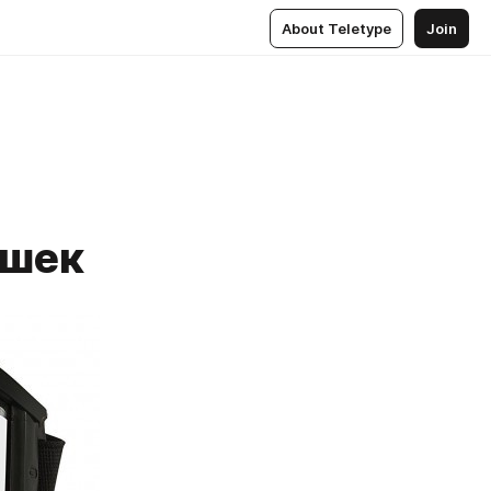
About Teletype
Join
ушек