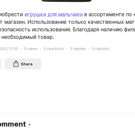
иобрести 
игрушки для мальчика
 в ассортименте по 
т магазин. Использование только качественных мат
езопасность использования. Благодаря наличию фил
 необходимый товар.
2020, 17:55
0
views
0
reactions
0
replies
0
reposts
Share
Comment