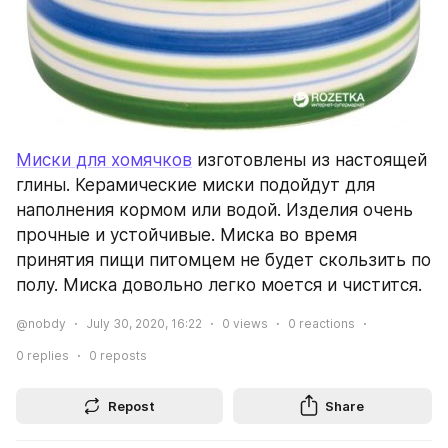
Миски для хомячков
 изготовлены из настоящей 
глины. Керамические миски подойдут для 
наполнения кормом или водой. Изделия очень 
прочные и устойчивые. Миска во время 
принятия пищи питомцем не будет скользить по 
полу. Миска довольно легко моется и чистится.
@nobdy
July 30, 2020, 16:22
0
views
0
reactions
0
replies
0
reposts
Repost
Share