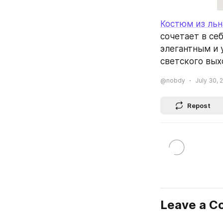
Костюм из льн
сочетает в се
элегантным и 
светского вых
@nobdy
July 30, 
Repost
Leave a 