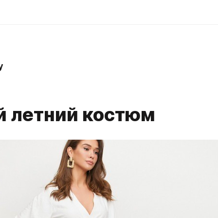
y
й летний костюм