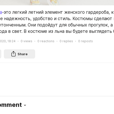
а
-это легкий летний элемент женского гардероба, к
бе надежность, удобство и стиль. Костюмы сделают 
утонченным. Они подойдут для обычных прогулок, а 
ода в свет. В костюме из льна вы будете выглядеть 
2020, 18:24
0
views
0
reactions
0
replies
0
reposts
Share
Comment