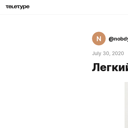
N
@nobd
July 30, 2020
Легки