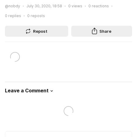
@nobdy
July 30, 2020, 18:58
0
views
0
reactions
0
replies
0
reposts
Repost
Share
Leave a Comment