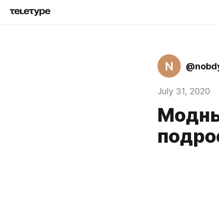
N
@nobd
July 31, 2020
Модны
подро