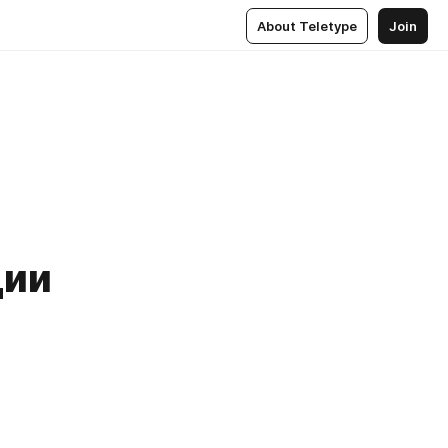
About Teletype
Join
ции