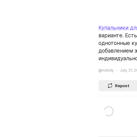
Купальники дл
варианте. Ест
однотонные ку
добавлением э
индивидуально
@nobdy
July 31, 
Repost