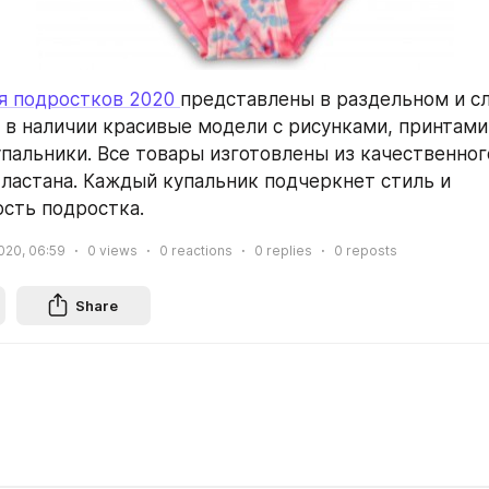
я подростков 2020 
представлены в раздельном и сл
ь в наличии красивые модели с рисунками, принтами,
пальники. Все товары изготовлены из качественного
ластана. Каждый купальник подчеркнет стиль и 
сть подростка.
2020, 06:59
0
views
0
reactions
0
replies
0
reposts
Share