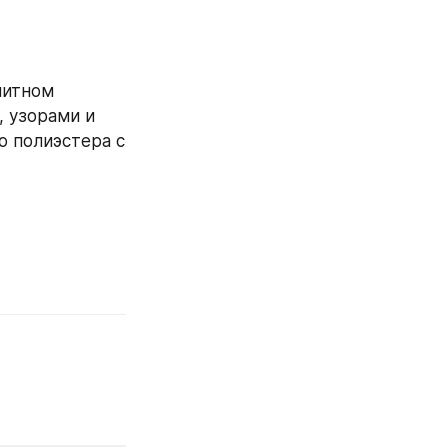
итном 
 узорами и 
 полиэстера с 