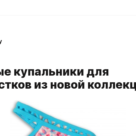
y
е купальники для
стков из новой коллек